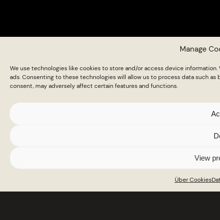
Manage Co
We use technologies like cookies to store and/or access device information
ads. Consenting to these technologies will allow us to process data such as 
consent, may adversely affect certain features and functions.
Baranja
Ac
D
Kulen
View pr
Über Cookies
Dat