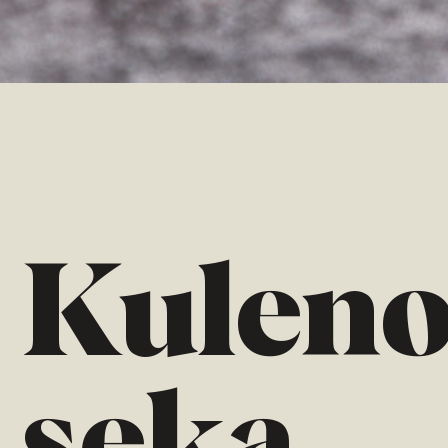
Kuleno
HR
EN
DE
seka